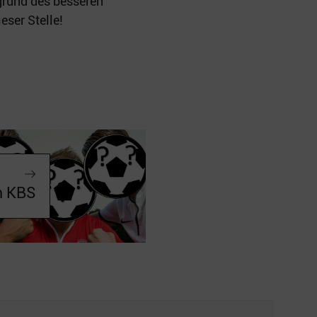
fgrund des besseren
eser Stelle!
m KBS