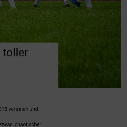
toller
018 vertreten und
s etwas chaotischer