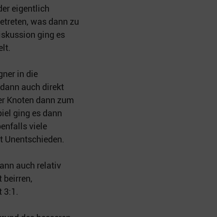
er eigentlich
etreten, was dann zu
iskussion ging es
lt.
ner in die
 dann auch direkt
der Knoten dann zum
piel ging es dann
enfalls viele
ht Unentschieden.
dann auch relativ
 beirren,
 3:1.