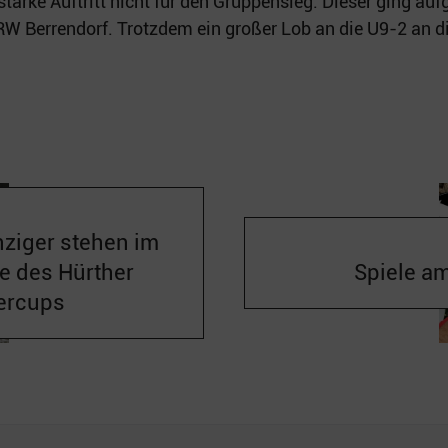
 starke Auftritt nicht für den Gruppensieg. Dieser ging au
RW Berrendorf. Trotzdem ein großer Lob an die U9-2 an di
ziger stehen im
le des Hürther
Spiele a
ercups