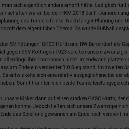
an sich eigentlich anders erhofft hätte. Lediglich fünf d
nnschaften waren bei der HKM 2018 der F-Junioren ang
planung des Turniers führte. Nach langer Planung und D
los mit dem eigentlichen Thema: Es wurde Fußball gespie
bei SV Köttingen, GKSC Hürth und RW Berrendorf als Geg
iel gegen SSV Köttingen 1923 spielten unsere Zwanziger
n allerdings ihre Torchancen nicht. Irgendwann platzte 
dass am Ende ein verdienter 1:0 Sieg stand. Im zweiten S
Es entwickelte sich eine relativ ausgeglichene bei der eb
ieben. Somit trennten sich beide Teams leistungsgerec
en unsere Kicker dann auf einen starken GKSC Hürth, der 
g gehen konnte. Jedoch ließen sich unsere Zwanziger nicht
 Ende das Spiel und gewannen am Ende hoch verdient mit