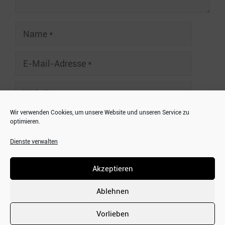
Name
E-
Mail-
Adresse
Website
Wir verwenden Cookies, um unsere Website und unseren Service zu
optimieren.
Dienste verwalten
A
HOME
l
Akzeptieren
IMPRESSUM
t
DATENSCHUTZERKLÄRUNG
e
Ablehnen
COOKIE RICHTLINIE (EU)
r
Vorlieben
n
© 2026 by Frechen20 - Technischer Service by
Bilder und mehr