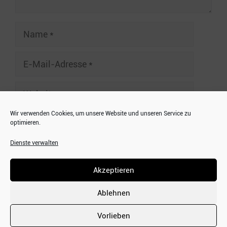
Name
E-
Mail-
Adresse
Website
Wir verwenden Cookies, um unsere Website und unseren Service zu
optimieren.
Dienste verwalten
A
HOME
l
Akzeptieren
IMPRESSUM
t
DATENSCHUTZERKLÄRUNG
e
Ablehnen
COOKIE RICHTLINIE (EU)
r
Vorlieben
n
© 2026 by Frechen20 - Technischer Service by
Bilder und mehr