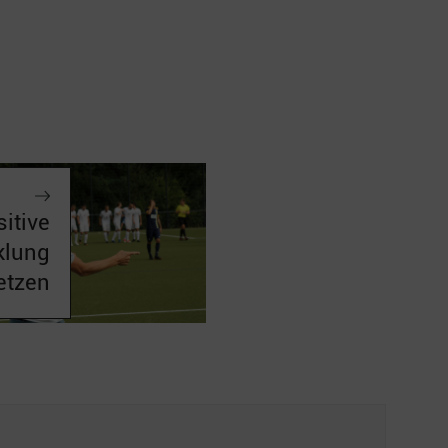
sitive
klung
etzen