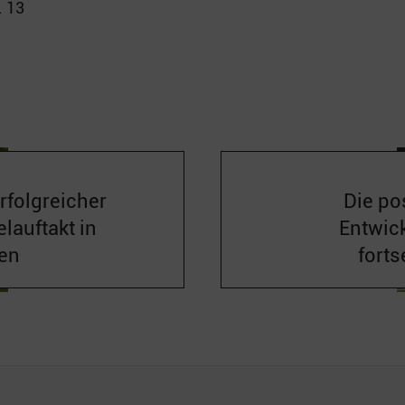
. 13
rfolgreicher
Die po
elauftakt in
Entwic
en
forts