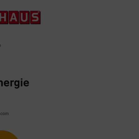
o
e.com