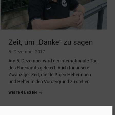
Zeit, um „Danke“ zu sagen
5. Dezember 2017
Am 5. Dezember wird der internationale Tag
des Ehrenamts gefeiert. Auch für unsere
Zwanziger Zeit, die fleißigen Helferinnen
und Helfer in den Vordergrund zu stellen.
WEITER LESEN